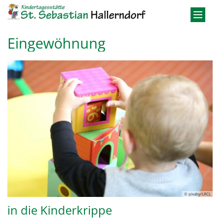
Zum Inhalt springen
Eingewöhnung
© pixaby/LRCL
in die Kinderkrippe